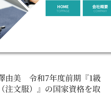
HOME
会社概要
ア
TOPPAGE
COMPANY
澤由美 令和7年度前期『1級
（注文服）』の国家資格を取