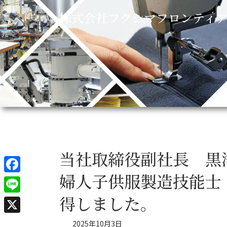
コ
ナ
株式会社フクシマフロンティ
ン
ビ
テ
ゲ
ン
ー
ツ
シ
へ
ョ
ス
ン
キ
に
ッ
移
プ
動
当社取締役副社長 黒
婦人子供服製造技能士
F
a
得しました。
L
c
i
X
2025年10月3日