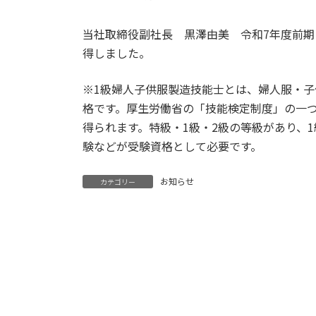
e
n
b
e
当社取締役副社長 黒澤由美 令和7年度前期
o
得しました。
o
※1級婦人子供服製造技能士とは、婦人服・
k
格です。厚生労働省の「技能検定制度」の一
得られます。特級・1級・2級の等級があり、
験などが受験資格として必要です。
お知らせ
カテゴリー